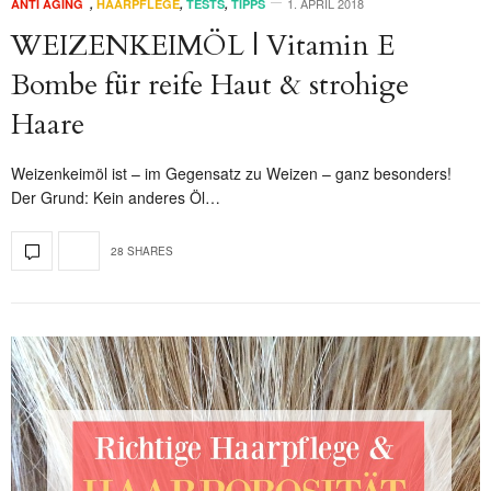
1. APRIL 2018
ANTI AGING
,
HAARPFLEGE
,
TESTS
,
TIPPS
WEIZENKEIMÖL | Vitamin E
Bombe für reife Haut & strohige
Haare
Weizenkeimöl ist – im Gegensatz zu Weizen – ganz besonders!
Der Grund: Kein anderes Öl…
28 SHARES