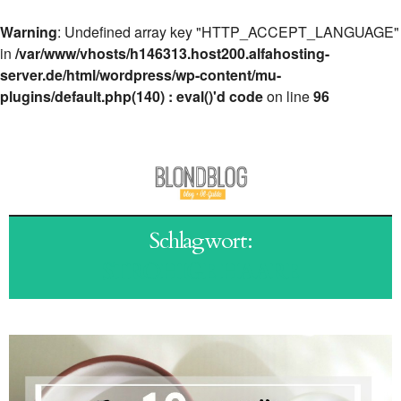
Warning
: Undefined array key "HTTP_ACCEPT_LANGUAGE"
in
/var/www/vhosts/h146313.host200.alfahosting-
server.de/html/wordpress/wp-content/mu-
plugins/default.php(140) : eval()'d code
on line
96
Schlagwort:
STROHIGE HAARE