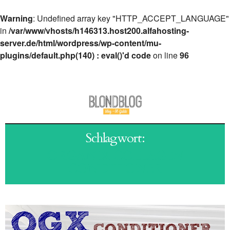
Warning
: Undefined array key "HTTP_ACCEPT_LANGUAGE"
in
/var/www/vhosts/h146313.host200.alfahosting-
server.de/html/wordpress/wp-content/mu-
plugins/default.php(140) : eval()'d code
on line
96
Schlagwort:
ORGANIX COLLAGEN
CONDITIONER