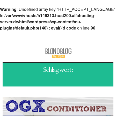
Warning
: Undefined array key "HTTP_ACCEPT_LANGUAGE"
in
/var/www/vhosts/h146313.host200.alfahosting-
server.de/html/wordpress/wp-content/mu-
plugins/default.php(140) : eval()'d code
on line
96
Schlagwort:
OGX