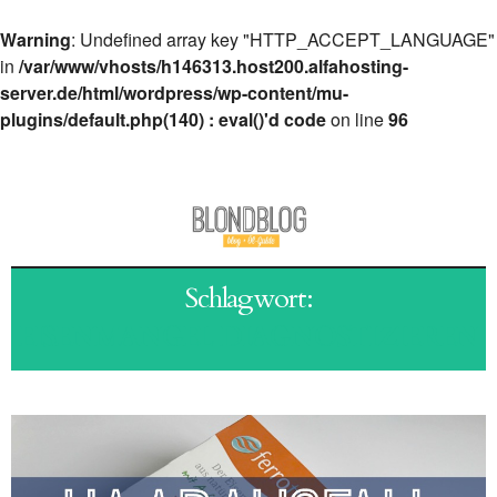
Warning
: Undefined array key "HTTP_ACCEPT_LANGUAGE"
in
/var/www/vhosts/h146313.host200.alfahosting-
server.de/html/wordpress/wp-content/mu-
plugins/default.php(140) : eval()'d code
on line
96
Schlagwort:
EISENMANGEL DIAGNOSTIZIEREN