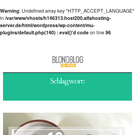
Warning
: Undefined array key "HTTP_ACCEPT_LANGUAGE"
in
/var/www/vhosts/h146313.host200.alfahosting-
server.de/html/wordpress/wp-content/mu-
plugins/default.php(140) : eval()'d code
on line
96
Schlagwort:
AVOCADOÖL FÜR HAARE