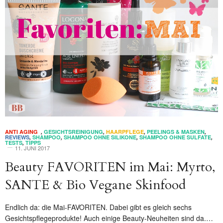
ANTI AGING
,
GESICHTSREINIGUNG
,
HAARPFLEGE
,
PEELINGS & MASKEN
,
REVIEWS
,
SHAMPOO
,
SHAMPOO OHNE SILIKONE
,
SHAMPOO OHNE SULFATE
,
TESTS
,
TIPPS
11. JUNI 2017
Beauty FAVORITEN im Mai: Myrto,
SANTE & Bio Vegane Skinfood
Endlich da: die Mai-FAVORITEN. Dabei gibt es gleich sechs
Gesichtspflegeprodukte! Auch einige Beauty-Neuheiten sind da.…