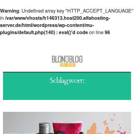
Warning
: Undefined array key "HTTP_ACCEPT_LANGUAGE"
in
/var/www/vhosts/h146313.host200.alfahosting-
server.de/html/wordpress/wp-content/mu-
plugins/default.php(140) : eval()'d code
on line
96
Schlagwort:
UNREINE TROCKENE HAUT