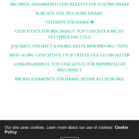
ARGANÖL-HAARMASKE: 5 DIY REZEPTE FÜR SCHÖNE HAARE
KOKOSÖL FÜR TROCKENE HAARE?
OLIVENÖL FÜR HAARE ♥
GESICHTSÖL FÜR MISCHHAUT: TOP 5 LEICHTE & NICHT
FETTENDE HAUTÖLE
JOJOBAÖL FÜR HAUT & HAARE: BESTE ANWENDUNG-TIPPS
ANTI-AGING GESICHTSÖL | TOP 5 BESTE ÖLE GEGEN FALTEN
GURKENSAMENÖL TOP GESICHTSÖL FÜR EMPFINDLICHE
MISCHHAUT
BROKKOLISAMENÖL FÜR HAARE: BESSER ALS SILIKONE?
Our site uses cookies. Learn more about our use of cookies:
Cookie
Policy
Hinweis: Die Seiten und Artikel auf BlondBlog beinhalten teils Affiliate, die mit * markiert sind.