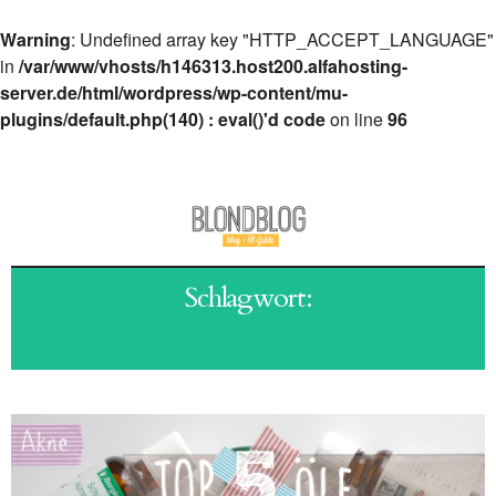
Warning
: Undefined array key "HTTP_ACCEPT_LANGUAGE"
in
/var/www/vhosts/h146313.host200.alfahosting-
server.de/html/wordpress/wp-content/mu-
plugins/default.php(140) : eval()'d code
on line
96
Schlagwort:
TAMANUÖL