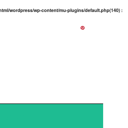
html/wordpress/wp-content/mu-plugins/default.php(140) :
EWS
HAMPOO