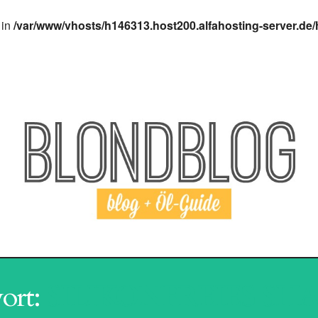
 in
/var/www/vhosts/h146313.host200.alfahosting-server.de/
I AGING
HAARPFLEGE
SHAMPOO
REVI
ort:
SILIKONFREIES S