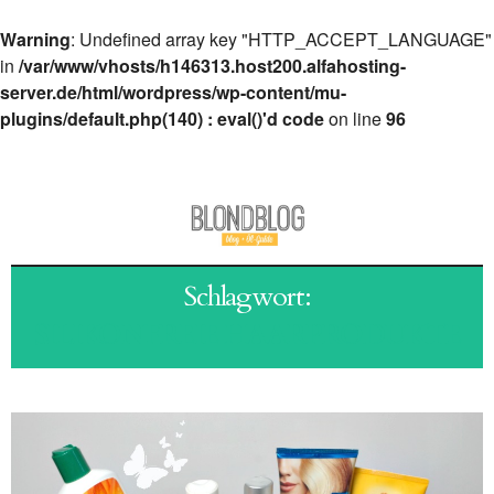
Warning
: Undefined array key "HTTP_ACCEPT_LANGUAGE"
in
/var/www/vhosts/h146313.host200.alfahosting-
server.de/html/wordpress/wp-content/mu-
plugins/default.php(140) : eval()'d code
on line
96
Schlagwort:
SILIKONFREIE HAARPRODUKTE