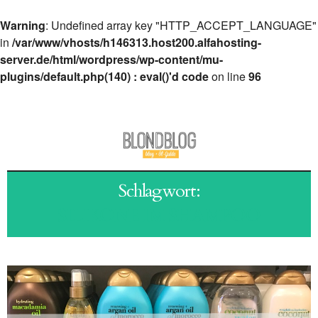
Warning
: Undefined array key "HTTP_ACCEPT_LANGUAGE"
in
/var/www/vhosts/h146313.host200.alfahosting-
server.de/html/wordpress/wp-content/mu-
plugins/default.php(140) : eval()'d code
on line
96
Schlagwort:
SILIKONE IM SHAMPOO