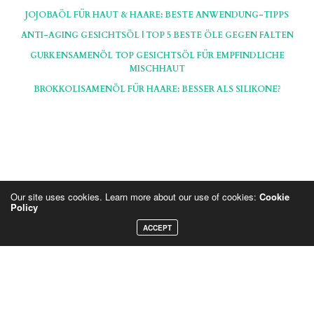
JOJOBAÖL FÜR HAUT & HAARE: BESTE ANWENDUNG-TIPPS
ANTI-AGING GESICHTSÖL | TOP 5 BESTE ÖLE GEGEN FALTEN
GURKENSAMENÖL TOP GESICHTSÖL FÜR EMPFINDLICHE
MISCHHAUT
BROKKOLISAMENÖL FÜR HAARE: BESSER ALS SILIKONE?
Our site uses cookies. Learn more about our use of cookies:
Cookie
Policy
Hinweis: Die Seiten und Artikel auf BlondBlog beinhalten teils Affiliate, die mit * markiert sind.
ACCEPT