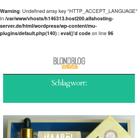
Warning
: Undefined array key "HTTP_ACCEPT_LANGUAGE"
in
/var/www/vhosts/h146313.host200.alfahosting-
server.de/html/wordpress/wp-content/mu-
plugins/default.php(140) : eval()'d code
on line
96
Schlagwort:
SENSIBLE KOPFHAUT