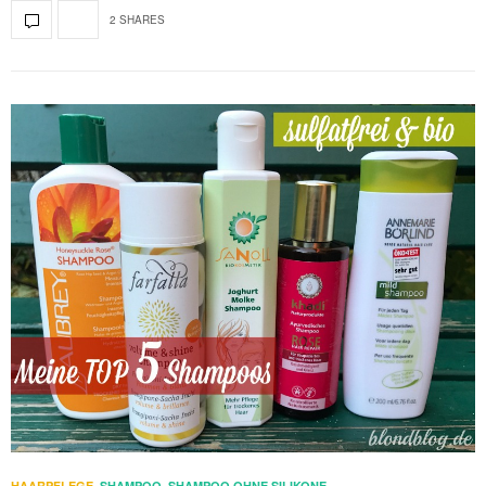
2 SHARES
HAARPFLEGE
,
SHAMPOO
,
SHAMPOO OHNE SILIKONE
,