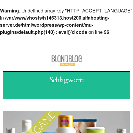
Warning
: Undefined array key "HTTP_ACCEPT_LANGUAGE"
in
/var/www/vhosts/h146313.host200.alfahosting-
server.de/html/wordpress/wp-content/mu-
plugins/default.php(140) : eval()'d code
on line
96
Schlagwort:
NONIQUE SHAMPOO VEGAN