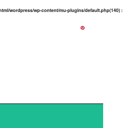
html/wordpress/wp-content/mu-plugins/default.php(140) :
EWS
E