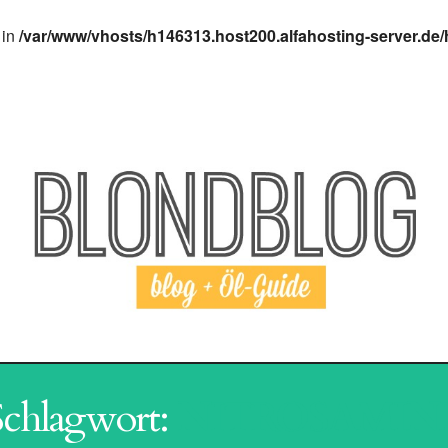
 in
/var/www/vhosts/h146313.host200.alfahosting-server.de/
I AGING
HAARPFLEGE
SHAMPOO
REVI
Schlagwort:
NITROSAMIN