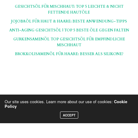
GESICHTSÖL FÜR MISCHHAUT: TOP 5 LEICHTE & NICHT
FETTENDE HAUTÖLE
JOJOBAÖL FÜR HAUT & HAARE: BESTE ANWENDUNG-TIPPS
ANTI-AGING GESICHTSÖL | TOP 5 BESTE ÖLE GEGEN FALTEN
GURKENSAMENÖL TOP GESICHTSÖL FÜR EMPFINDLICHE
MISCHHAUT
BROKKOLISAMENÖL FÜR HAARE: BESSER ALS SILIKONE?
Our site uses cookies. Learn more about our use of cookies:
Cookie
Policy
Hinweis: Die Seiten und Artikel auf BlondBlog beinhalten teils Affiliate, die mit * markiert sind.
ACCEPT