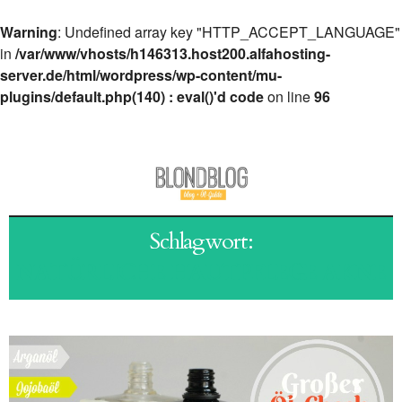
Warning
: Undefined array key "HTTP_ACCEPT_LANGUAGE"
in
/var/www/vhosts/h146313.host200.alfahosting-
server.de/html/wordpress/wp-content/mu-
plugins/default.php(140) : eval()'d code
on line
96
Schlagwort:
NATÜRLICHE HAUTPFLEGE AKNE