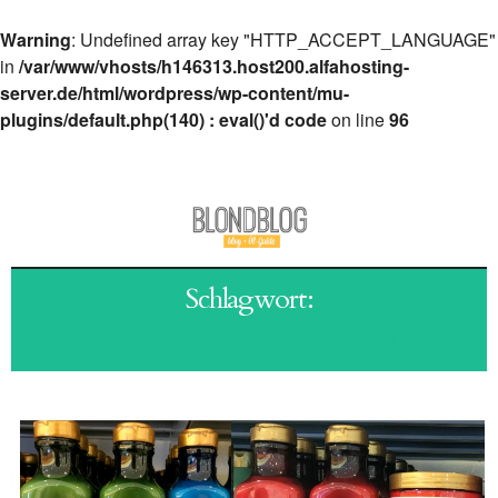
Warning
: Undefined array key "HTTP_ACCEPT_LANGUAGE"
in
/var/www/vhosts/h146313.host200.alfahosting-
server.de/html/wordpress/wp-content/mu-
plugins/default.php(140) : eval()'d code
on line
96
Schlagwort:
MAUI MOISTURE SPÜLUNG