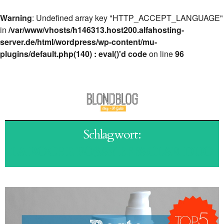
Warning
: Undefined array key "HTTP_ACCEPT_LANGUAGE"
in
/var/www/vhosts/h146313.host200.alfahosting-
server.de/html/wordpress/wp-content/mu-
plugins/default.php(140) : eval()'d code
on line
96
Schlagwort:
LA ROCHE POSAY EFFACLAR DUO