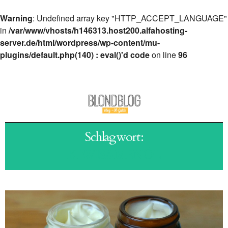
Warning
: Undefined array key "HTTP_ACCEPT_LANGUAGE"
in
/var/www/vhosts/h146313.host200.alfahosting-
server.de/html/wordpress/wp-content/mu-
plugins/default.php(140) : eval()'d code
on line
96
Schlagwort:
KIWISAMENÖL