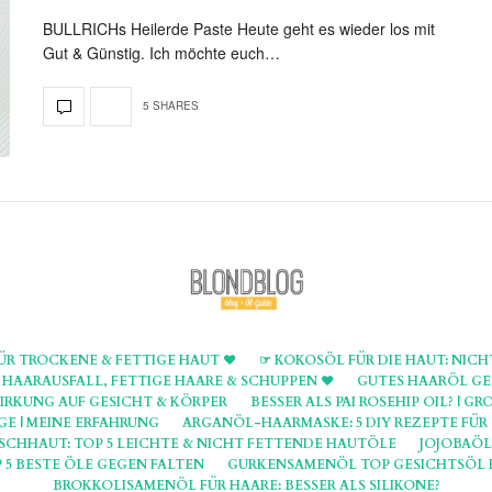
BULLRICHs Heilerde Paste Heute geht es wieder los mit
Gut & Günstig. Ich möchte euch…
5 SHARES
ÜR TROCKENE & FETTIGE HAUT ♥
☞ KOKOSÖL FÜR DIE HAUT: NICH
AARAUSFALL, FETTIGE HAARE & SCHUPPEN ♥
GUTES HAARÖL GEG
IRKUNG AUF GESICHT & KÖRPER
BESSER ALS PAI ROSEHIP OIL? | 
E | MEINE ERFAHRUNG
ARGANÖL-HAARMASKE: 5 DIY REZEPTE FÜ
SCHHAUT: TOP 5 LEICHTE & NICHT FETTENDE HAUTÖLE
JOJOBAÖL
 5 BESTE ÖLE GEGEN FALTEN
GURKENSAMENÖL TOP GESICHTSÖL 
BROKKOLISAMENÖL FÜR HAARE: BESSER ALS SILIKONE?