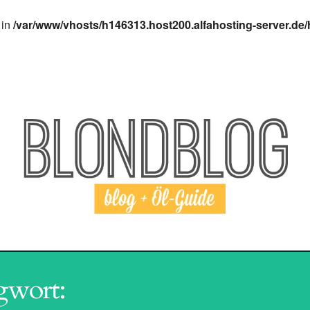
 in
/var/www/vhosts/h146313.host200.alfahosting-server.de/
I AGING
HAARPFLEGE
SHAMPOO
REVI
gwort:
HAUTUNREINHE