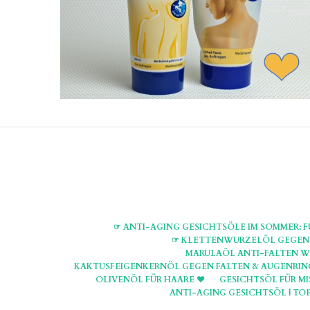
☞ ANTI-AGING GESICHTSÖLE IM SOMMER: F
☞ KLETTENWURZELÖL GEGEN H
MARULAÖL ANTI-FALTEN W
KAKTUSFEIGENKERNÖL GEGEN FALTEN & AUGENRING
OLIVENÖL FÜR HAARE ♥
GESICHTSÖL FÜR MI
ANTI-AGING GESICHTSÖL | TOP