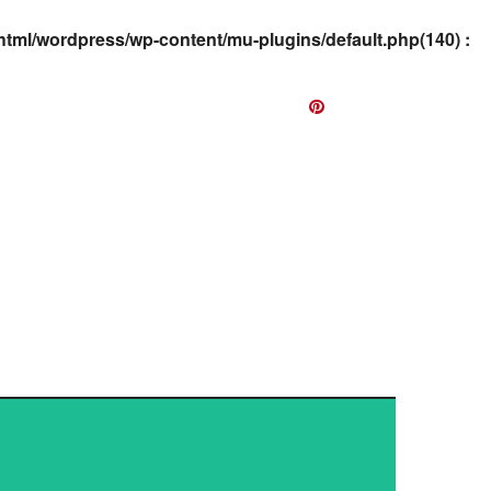
html/wordpress/wp-content/mu-plugins/default.php(140) :
EWS
ITEN