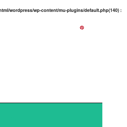
html/wordpress/wp-content/mu-plugins/default.php(140) :
EWS
ATZ