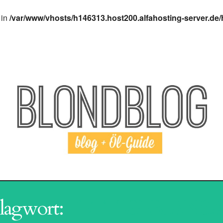
 in
/var/www/vhosts/h146313.host200.alfahosting-server.de/
I AGING
HAARPFLEGE
SHAMPOO
REVI
lagwort:
FETTIGER ANS