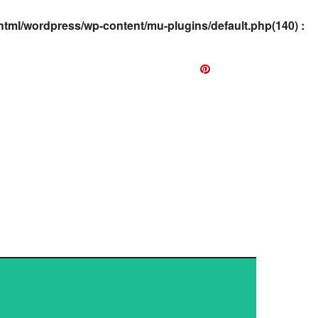
html/wordpress/wp-content/mu-plugins/default.php(140) :
EWS
CE