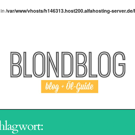
 in
/var/www/vhosts/h146313.host200.alfahosting-server.de/
I AGING
HAARPFLEGE
SHAMPOO
REVI
hlagwort:
DESERT ESSEN