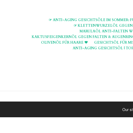
☞ ANTI-AGING GESICHTSÖLE IM SOMMER: F
☞ KLETTENWURZELÖL GEGEN H
MARULAÖL ANTI-FALTEN W
KAKTUSFEIGENKERNÖL GEGEN FALTEN & AUGENRING
OLIVENÖL FÜR HAARE ♥
GESICHTSÖL FÜR MI
ANTI-AGING GESICHTSÖL | TOP
Our s