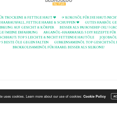
ÜR TROCKENE & FETTIGE HAUT ♥
☞ KOKOSÖL FÜR DIE HAUT: NICH
AARAUSFALL, FETTIGE HAARE & SCHUPPEN ♥
GUTES HAARÖL GEG
IRKUNG AUF GESICHT & KÖRPER
BESSER ALS PAI ROSEHIP OIL? | 
E | MEINE ERFAHRUNG
ARGANÖL-HAARMASKE: 5 DIY REZEPTE FÜ
SCHHAUT: TOP 5 LEICHTE & NICHT FETTENDE HAUTÖLE
JOJOBAÖL
 5 BESTE ÖLE GEGEN FALTEN
GURKENSAMENÖL TOP GESICHTSÖL 
BROKKOLISAMENÖL FÜR HAARE: BESSER ALS SILIKONE?
Hinweis: Die Seiten und Artikel auf BlondBlog beinhalten teils Affiliate, die mit * markiert sind.
ite uses cookies. Learn more about our use of cookies:
Cookie Policy
AC