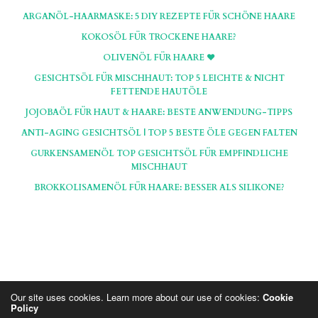
ARGANÖL-HAARMASKE: 5 DIY REZEPTE FÜR SCHÖNE HAARE
KOKOSÖL FÜR TROCKENE HAARE?
OLIVENÖL FÜR HAARE ♥
GESICHTSÖL FÜR MISCHHAUT: TOP 5 LEICHTE & NICHT
FETTENDE HAUTÖLE
JOJOBAÖL FÜR HAUT & HAARE: BESTE ANWENDUNG-TIPPS
ANTI-AGING GESICHTSÖL | TOP 5 BESTE ÖLE GEGEN FALTEN
GURKENSAMENÖL TOP GESICHTSÖL FÜR EMPFINDLICHE
MISCHHAUT
BROKKOLISAMENÖL FÜR HAARE: BESSER ALS SILIKONE?
Our site uses cookies. Learn more about our use of cookies:
Cookie
Policy
Hinweis: Die Seiten und Artikel auf BlondBlog beinhalten teils Affiliate, die mit * markiert sind.