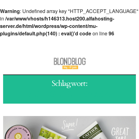
Warning
: Undefined array key "HTTP_ACCEPT_LANGUAGE"
in
/var/www/vhosts/h146313.host200.alfahosting-
server.de/html/wordpress/wp-content/mu-
plugins/default.php(140) : eval()'d code
on line
96
Schlagwort:
BESTE GESICHTSMASKE